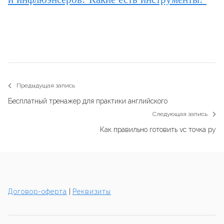
Навигация
Предыдущая запись
Previous
по
Бесплатный тренажер для практики английского
post:
Следующая запись
записям
N
Как правильно готовить vc точка ру
p
Договор-оферта
|
Реквизиты