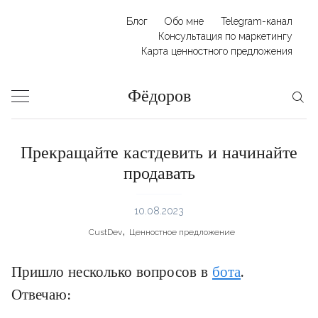
Skip
Блог
Обо мне
Telegram-канал
to
Консультация по маркетингу
Карта ценностного предложения
content
Фёдоров
Прекращайте кастдевить и начинайте
продавать
10.08.2023
,
CustDev
Ценностное предложение
Пришло несколько вопросов в
бота
.
Отвечаю: