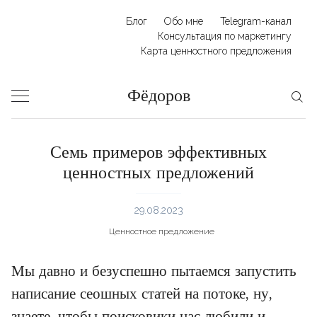
Skip
Блог
Обо мне
Telegram-канал
to
Консультация по маркетингу
Карта ценностного предложения
content
Фёдоров
Семь примеров эффективных
ценностных предложений
29.08.2023
Ценностное предложение
Мы давно и безуспешно пытаемся запустить
написание сеошных статей на потоке, ну,
знаете, чтобы поисковики нас любили и