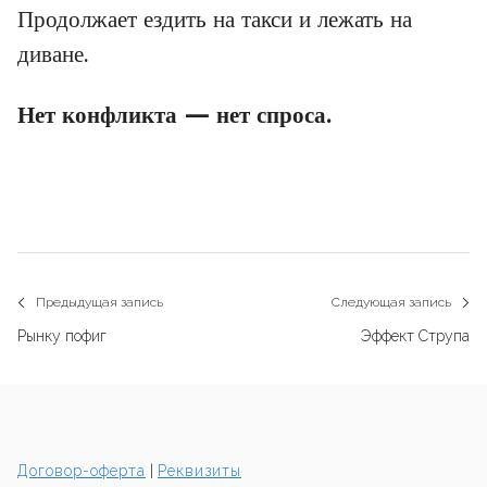
Продолжает ездить на такси и лежать на
диване.
Нет конфликта — нет спроса.
Навигация
Предыдущая запись
Следующая запись
Previous
N
по
Рынку пофиг
Эффект Струпа
post:
p
записям
Договор-оферта
|
Реквизиты