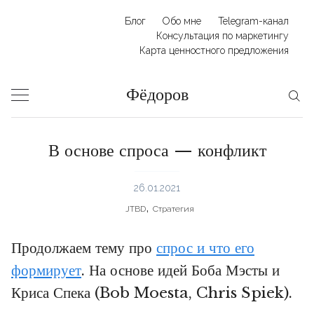
Skip
Блог
Обо мне
Telegram-канал
to
Консультация по маркетингу
Карта ценностного предложения
content
Фёдоров
В основе спроса — конфликт
26.01.2021
,
JTBD
Стратегия
Продолжаем тему про
спрос и что его
формирует
. На основе идей Боба Мэсты и
Криса Спека (Bob Moesta, Chris Spiek).