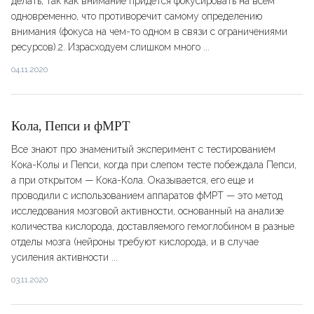
делать, так как внимание придется фокусировать на всем
одновременно, что противоречит самому определению
внимания (фокуса на чем-то одном в связи с ограничениями
ресурсов).2. Израсходуем слишком много ...
04.11.2020
Кола, Пепси и фМРТ
Все знают про знаменитый эксперимент с тестированием
Кока-Колы и Пепси, когда при слепом тесте побеждала Пепси,
а при открытом — Кока-Кола. Оказывается, его еще и
проводили с использованием аппаратов фМРТ — это метод
исследования мозговой активности, основанный на анализе
количества кислорода, доставляемого гемоглобином в разные
отделы мозга (нейроны требуют кислорода, и в случае
усиления активности ...
03.11.2020