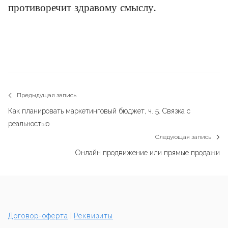
противоречит здравому смыслу.
Навигация
Предыдущая запись
Previous
по
Как планировать маркетинговый бюджет, ч. 5. Связка с
post:
реальностью
записям
Следующая запись
N
Онлайн продвижение или прямые продажи
p
Договор-оферта
|
Реквизиты