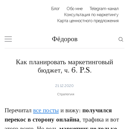
Skip
Блог
Обо мне
Telegram-канал
to
Консультация по маркетингу
Карта ценностного предложения
content
Фёдоров
Как планировать маркетинговый
бюджет, ч. 6. P.S.
21.12.2020
Стратегия
Перечитал
все посты
и вижу:
получился
перекос в сторону онлайна
, трафика и вот
этого всего. Но ведь
маркетинг не только