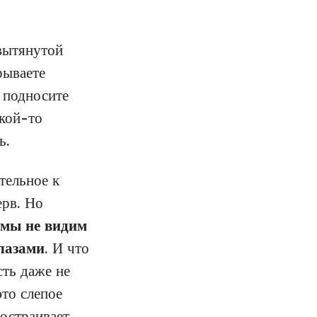
 вытянутой
рываете
о подносите
акой-то
ь.
тельное к
ерв. Но
мы не видим
глазами
. И что
сть даже не
это слепое
достраивает