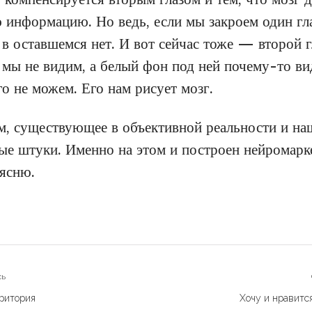
информацию. Но ведь, если мы закроем один гла
в оставшемся нет. И вот сейчас тоже — второй г
 мы не видим, а белый фон под ней почему-то ви
го не можем. Его нам рисует мозг.
м, существующее в объективной реальности и на
ые штуки. Именно на этом и построен нейромарке
ъясню.
я
сь
рритория
Хочу и нравитс