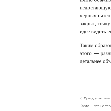
недостающую 
черных пятен 
закрыт, точку
идее видеть е
Таким образо
этого — разн
детальнее об
Навигаци
Предыдущая запи
Previous
по
Карта — это не те