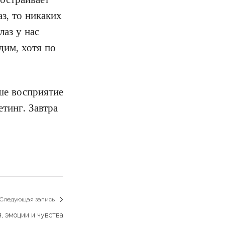
з, то никаких
лаз у нас
дим, хотя по
ше восприятие
тинг. Завтра
Следующая запись
Next
я, эмоции и чувства