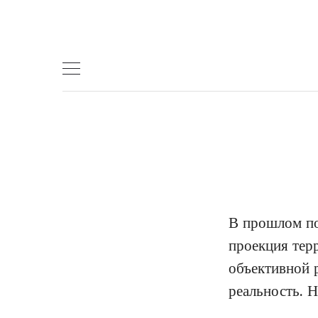
Skip
to
content
В прошлом по
проекция терр
объективной 
реальность. Н