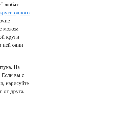
-” любят
круги одного
очие
 не можем —
ой круги
в ней один
тука. На
 Если вы с
я, нарисуйте
г от друга.