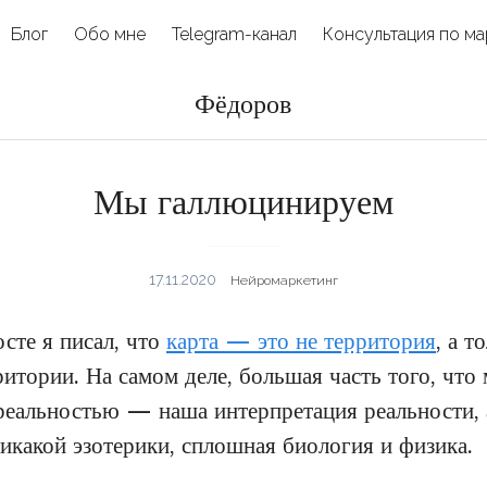
Блог
Обо мне
Telegram-канал
Консультация по ма
Фёдоров
​​Мы галлюцинируем
17.11.2020
Нейромаркетинг
сте я писал, что
карта — это не территория
, а т
итории. На самом деле, большая часть того, что
реальностью — наша интерпретация реальности, 
икакой эзотерики, сплошная биология и физика.