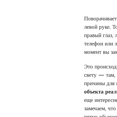
Поворачивает
левой руке. Т
правый глаз, 
телефон или л
момент вы зам
Это происходи
свету — там,
причины для н
объекта реал
еще интересне
замечаем, что
пятно обычно