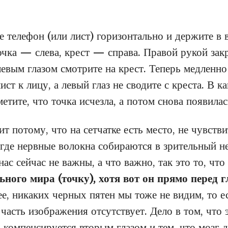
е телефон (или лист) горизонтально и держите в
очка — слева, крест — справа. Правой рукой зак
левым глазом смотрите на крест. Теперь медленн
ист к лицу, а левый глаз не сводите с креста. В к
етите, что точка исчезла, а потом снова появилас
т потому, что на сетчатке есть место, не чувстви
 где нервные волокна собираются в зрительный н
ас сейчас не важны, а что важно, так это то, что
ьного мира (точку), хотя вот он прямо перед 
е, никаких черных пятен мы тоже не видим, то е
 часть изображения отсутствует. Дело в том, что 
 компенсируется вторым глазом и тем, что мозг 