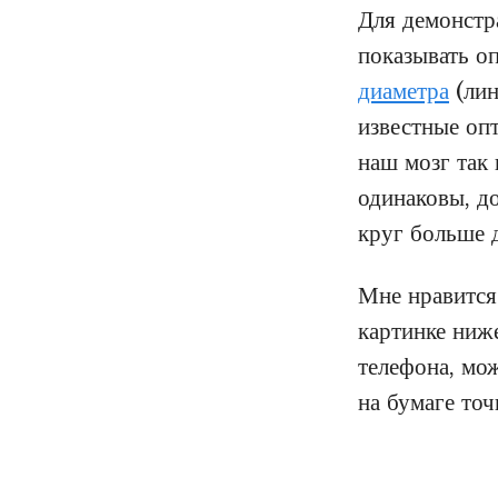
Для демонстр
показывать о
диаметра
(лин
известные опт
наш мозг так 
одинаковы, до
круг больше 
Мне нравится
картинке ниж
телефона, мож
на бумаге точ