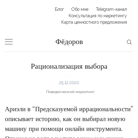
Skip
Блог
Обо мне
Telegram-канал
to
Консультация по маркетингу
Карта ценностного предложения
content
Фёдоров
Рационализация выбора
25.12.2020
Поведенческий маркетинг
Ариэли в “Предсказуемой иррациональности”
описывает историю, как он выбирал новую
машину при помощи онлайн инструмента.