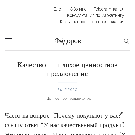
Skip
Блог
Обо мне
Telegram-канал
to
Консультация по маркетингу
Карта ценностного предложения
content
Фёдоров
Качество — плохое ценностное
предложение
24.12.2020
Ценностное предложение
Часто на вопрос “Почему покупают у вас?”
слышу ответ “У нас качественный продукт”.
Это очень плохо. Чаще, наверное, только “У