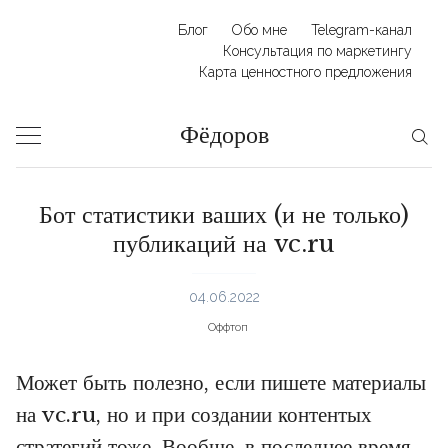
Skip
Блог
Обо мне
Telegram-канал
to
Консультация по маркетингу
Карта ценностного предложения
content
Фёдоров
Бот статистики ваших (и не только)
публикаций на vc.ru
04.06.2022
Оффтоп
Может быть полезно, если пишете материалы
на vc.ru, но и при создании контентых
стратегий тоже. Вообще, в последнее время