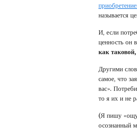
приобретение
называется ц
И, если потре
ценность он в
как таковой,
Другими слов
самое, что за
вас». Потреби
то я их и не 
(Я пишу «ощущ
осознанный м