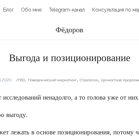
Блог
Обо мне
Telegram-канал
Консультация по ма
Фёдоров
Выгода и позиционирование
,
,
,
1.2020
JTBD
Поведенческий маркетинг
Стратегия
Ценностное предлож
 исследований ненадолго, а то голова уже от ни
о выгоду.
жет лежать в основе позиционирования, потому 