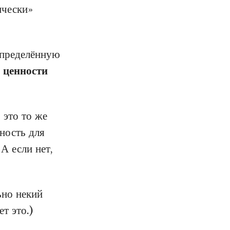
ически»
 определённую
 ценности
 это то же
нность для
 А если нет,
ьно некий
т это.)