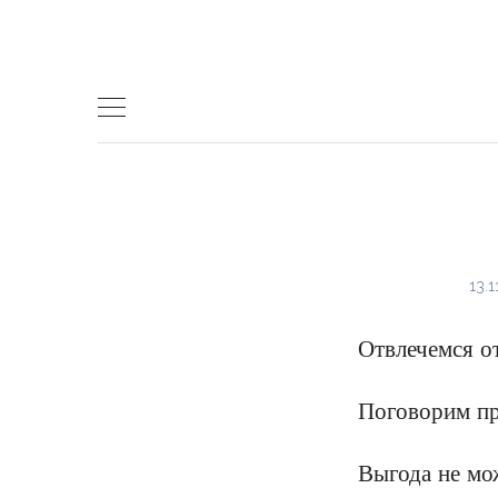
Skip
to
content
13.1
Отвлечемся от
Поговорим пр
Выгода не мо