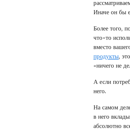
рассматриваем
Иначе он бы е
Более того, п
что-то исполь
вместо вашего
продукты
, эт
«ничего не д
А если потреб
него.
На самом дел
в него вклад
абсолютно все