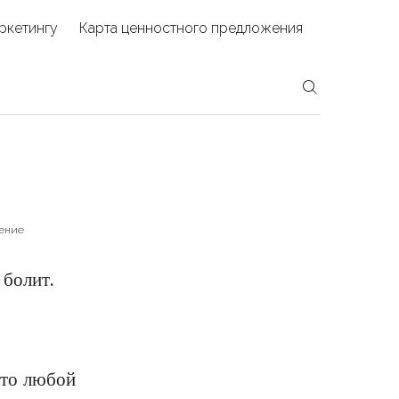
ркетингу
Карта ценностного предложения
ение
х болит.
что любой