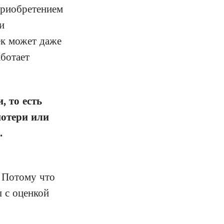
приобретением
и
ек может даже
аботает
, то есть
потери или
о.
. Потому что
 с оценкой