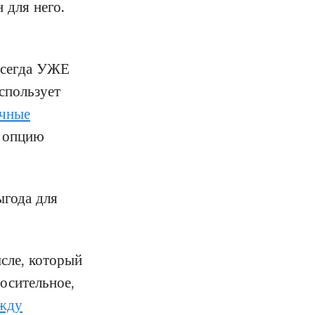
 для него.
 всегда УЖЕ
использует
ичные
я опцию
ыгода для
сле, который
осительное,
ежду