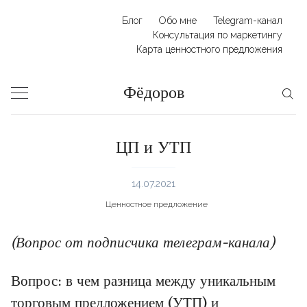
Skip
Блог
Обо мне
Telegram-канал
to
Консультация по маркетингу
Карта ценностного предложения
content
Фёдоров
ЦП и УТП
14.07.2021
Ценностное предложение
(Вопрос от подписчика телеграм-канала)
Вопрос: в чем разница между уникальным
торговым предложением (УТП) и