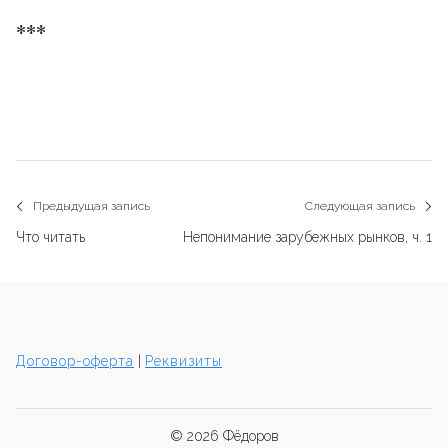
***
Навигация
Предыдущая запись
Следующая запись
Previous
N
по
Что читать
Непонимание зарубежных рынков, ч. 1
post:
p
записям
Договор-оферта
|
Реквизиты
© 2026
Фёдоров