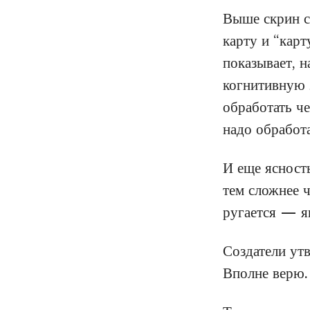
Выше скрин с
карту и “кар
показывает, н
когнитивную 
обработать ч
надо обработа
И еще ясност
тем сложнее 
ругается — я
Создатели утв
Вполне верю.