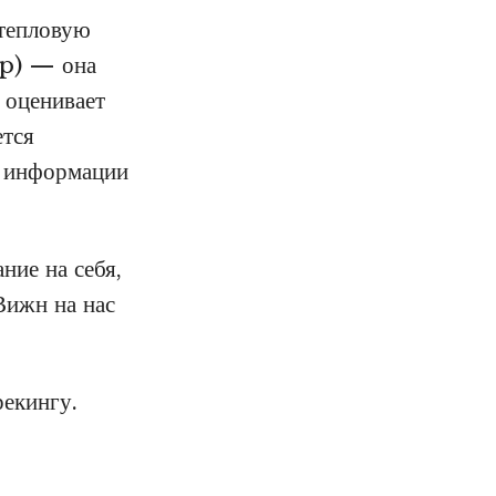
 тепловую
ap) — она
 оценивает
ется
е информации
ние на себя,
Вижн на нас
рекингу.