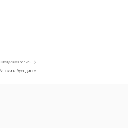
Следующая запись
Next
​​Запахи в брендинге
post: