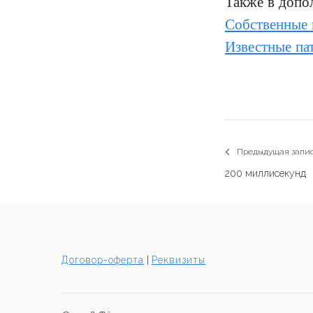
Также в допо
Собственные 
Известные па
Навигаци
Предыдущая запи
Previous
по
200 миллисекунд
post:
записям
Договор-оферта
|
Реквизиты