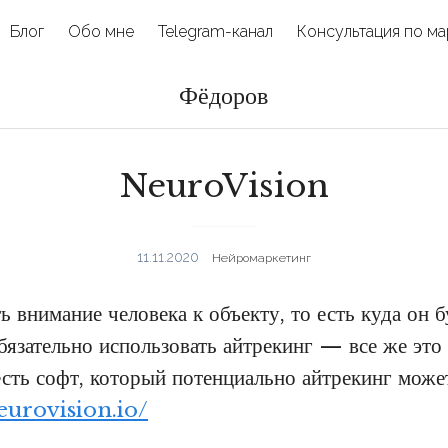
Блог
Обо мне
Telegram-канал
Консультация по ма
Фёдоров
NeuroVision
11.11.2020
Нейромаркетинг
 внимание человека к объекту, то есть куда он б
бязательно использовать айтрекинг — все же это
есть софт, который потенциально айтрекинг може
eurovision.io/