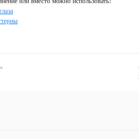
лнение или вместо можно использовать:
глаза
ттерны
я
сь