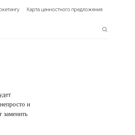
ркетингу
Карта ценностного предложения
удет
 непросто и
т заменить