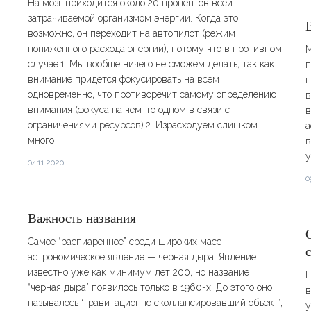
На мозг приходится около 20 процентов всей
затрачиваемой организмом энергии. Когда это
возможно, он переходит на автопилот (режим
пониженного расхода энергии), потому что в противном
М
случае:1. Мы вообще ничего не сможем делать, так как
п
внимание придется фокусировать на всем
п
одновременно, что противоречит самому определению
в
внимания (фокуса на чем-то одном в связи с
в
ограничениями ресурсов).2. Израсходуем слишком
а
много ...
в
у
04.11.2020
0
Важность названия
Самое “распиаренное” среди широких масс
астрономическое явление — черная дыра. Явление
известно уже как минимум лет 200, но название
Щ
“черная дыра” появилось только в 1960-х. До этого оно
в
называлось “гравитационно сколлапсировавший объект”,
у