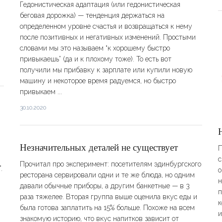
Гедонистическая адаптация (или гедонистическая
беговая дорожка) — тенденция держаться на
определенном уровне счастья и возвращаться к нему
после позитивных и негативных изменений. Простыми
словами мы это называем “к хорошему быстро
привыкаешь” (да и к плохому тоже). То есть вот
получили мы прибавку к зарплате или купили новую
машину и некоторое время радуемся, но быстро
привыкаем ...
30.10.2020
Незначительных деталей не существует
П
с
Прочитал про эксперимент: посетителям эдинбургского
.
о
ресторана сервировали одни и те же блюда, но одним
н
давали обычные приборы, а другим банкетные — в 3
п
раза тяжелее. Вторая группа выше оценила вкус еды и
к
была готова заплатить на 15% больше. Похоже на всем
и
знакомую историю, что вкус напитков зависит от