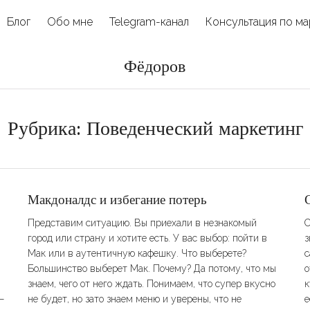
Блог
Обо мне
Telegram-канал
Консультация по ма
Фёдоров
Рубрика:
Поведенческий маркетинг
Макдоналдс и избегание потерь
Представим ситуацию. Вы приехали в незнакомый
С
город или страну и хотите есть. У вас выбор: пойти в
з
Мак или в аутентичную кафешку. Что выберете?
с
Большинство выберет Мак. Почему? Да потому, что мы
о
знаем, чего от него ждать. Понимаем, что супер вкусно
к
—
не будет, но зато знаем меню и уверены, что не
е