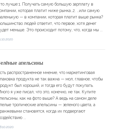
то лучше:1. Получать самую большую зарплату в
омпании, которая платит ниже рынка…2. …или самую
аленькую — в компании, которая платит выше рынка?
ольшинство людей ответит, что первое, хотя денег
удет меньше. Это происходит потому, что, когда мы ...
1.10.2020
​​Зелёные апельсины
сть распространенное мнение, что маркетинговая
паковка продукта не так важна — мол, главное, чтобы
родукт был хороший, и тогда его будут покупать.
ного я уже писал, что это, конечно, не так. Купите
пельсины, как на фото выше? А ведь на самом деле
пелые тропические апельсины — зеленого цвета, а
ранжевыми становятся, когда их подвергают
оздействию ...
8.10.2020