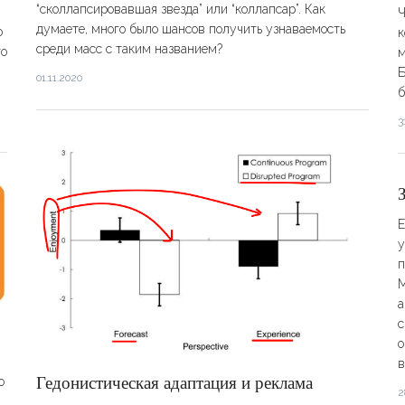
“сколлапсировавшая звезда” или “коллапсар”. Как
Ч
думаете, много было шансов получить узнаваемость
о
к
среди масс с таким названием?
то
м
Б
01.11.2020
б
3
Е
у
п
М
а
с
о
в
​​Гедонистическая адаптация и реклама
о
2