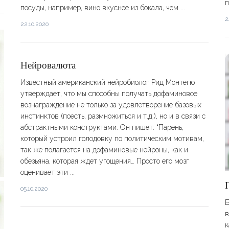
п
посуды, например, вино вкуснее из бокала, чем ...
2
22.10.2020
Нейровалюта
Известный американский нейробиолог Рид Монтегю
утверждает, что мы способны получать дофаминовое
вознаграждение не только за удовлетворение базовых
инстинктов (поесть, размножиться и т.д.), но и в связи с
абстрактными конструктами. Он пишет: “Парень,
который устроил голодовку по политическим мотивам,
так же полагается на дофаминовые нейроны, как и
обезьяна, которая ждет угощения… Просто его мозг
оценивает эти ...
05.10.2020
Б
в
к