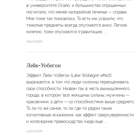
в университете Огайо, и большинство опрошенных
посчитало, что менее калорийное печенье — справа.
Мне тоже так показалось. То есть мы усвоили, что
тяжелые предметы всегда опускаются вниз. Легкие,
конечно, тоже опускаются (гравитацию ...
29.10.2020
Лейк-Уобегон
Эффект Лейк-Уобегон (Lake Wobegon effect)
выражается, в том что люди склонны переоценивать
свои способности. Назван так в честь вымышленного
города, в котором “все женщины сильны, мужчины —
красавчики, а дети — со способностями выше среднего”
То ли то же самое, то ли где-то рядом такие
когнитивные искажения, как эффект сверхуверенности
и иллюзорное превосходство (надо еще ...
23.10.2020