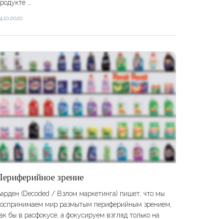
родукте ...
4.10.2020
​​Периферийное зрение
арден (Decoded / Взлом маркетинга) пишет, что мы
оспринимаем мир размытым периферийным зрением,
ак бы в расфокусе, а фокусируем взгляд только на