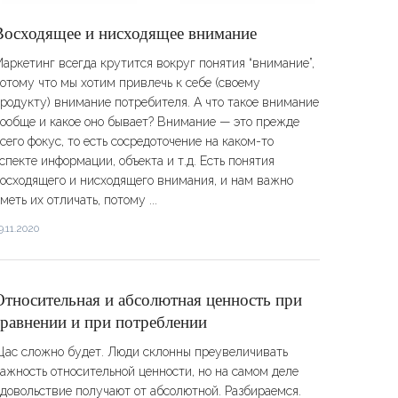
​​Восходящее и нисходящее внимание
аркетинг всегда крутится вокруг понятия “внимание”,
отому что мы хотим привлечь к себе (своему
родукту) внимание потребителя. А что такое внимание
ообще и какое оно бывает? Внимание — это прежде
сего фокус, то есть сосредоточение на каком-то
спекте информации, объекта и т.д. Есть понятия
осходящего и нисходящего внимания, и нам важно
меть их отличать, потому ...
9.11.2020
Относительная и абсолютная ценность при
сравнении и при потреблении
ас сложно будет. Люди склонны преувеличивать
ажность относительной ценности, но на самом деле
довольствие получают от абсолютной. Разбираемся.