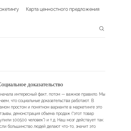
ркетингу
Карта ценностного предложения
Социальное доказательство
начала интересный факт, потом — важное правило. Мы
наем, что социальные доказательства работают. В
амом простом и понятном варианте в маркетинге это
тзывы, демонстрация объема продаж (“этот товар
упили 100500 человек”) и т.д. Наш мозг действует так:
сли большинство людей делают что-то, значит это